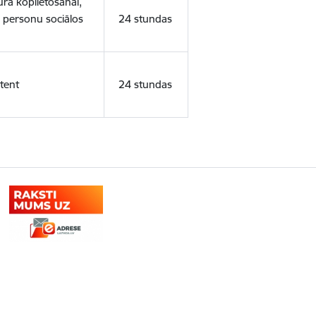
ura koplietošanai,
o personu sociālos
24 stundas
tent
24 stundas