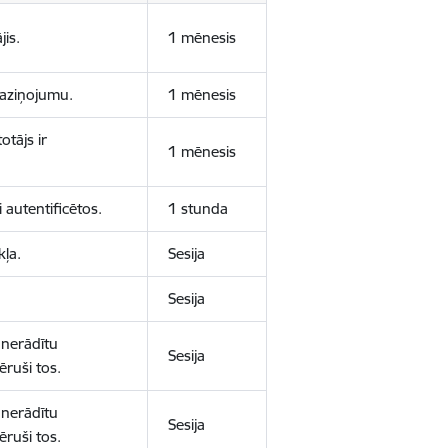
jis.
1 mēnesis
 paziņojumu.
1 mēnesis
otājs ir
1 mēnesis
 autentificētos.
1 stunda
kļa.
Sesija
Sesija
 nerādītu
Sesija
ēruši tos.
 nerādītu
Sesija
ēruši tos.