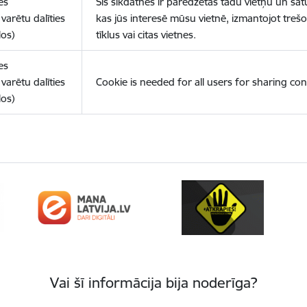
es
Šīs sīkdatnes ir paredzētas tādu vietņu un sat
varētu dalīties
kas jūs interesē mūsu vietnē, izmantojot treš
los)
tīklus vai citas vietnes.
es
varētu dalīties
Cookie is needed for all users for sharing con
los)
Vai šī informācija bija noderīga?