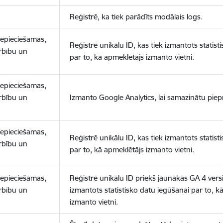
Reģistrē, ka tiek parādīts modālais logs.
nepieciešamas,
Reģistrē unikālu ID, kas tiek izmantots statist
arbību un
par to, kā apmeklētājs izmanto vietni.
nepieciešamas,
arbību un
Izmanto Google Analytics, lai samazinātu piep
nepieciešamas,
Reģistrē unikālu ID, kas tiek izmantots statist
arbību un
par to, kā apmeklētājs izmanto vietni.
nepieciešamas,
Reģistrē unikālu ID priekš jaunākās GA 4 versij
arbību un
izmantots statistisko datu iegūšanai par to, k
izmanto vietni.