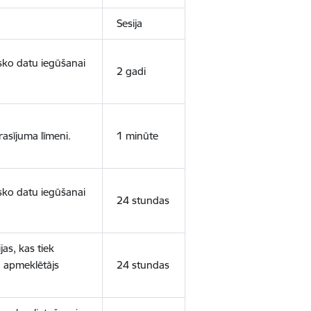
Sesija
isko datu iegūšanai
2 gadi
rasījuma līmeni.
1 minūte
isko datu iegūšanai
24 stundas
as, kas tiek
ā apmeklētājs
24 stundas