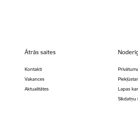
Kājene
Ātrās saites
Noderīg
Kontakti
Privātuma
Vakances
Piekļūsta
Aktualitātes
Lapas kar
Sīkdatņu 