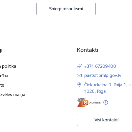
Sniegt atsauksmi
i
Kontakti
 politika
+371 67209400
E-pasts:
pasts@pmlp.gov.lv
mība
Čiekurkalna 1. līnija 1, k
te
1026, Rīga
izvēles maiņa
Visi kontakti