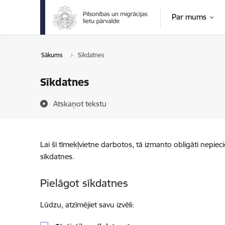
Pāriet uz lapas saturu
Par mums
Sākums
Sīkdatnes
Sīkdatnes
Atskaņot tekstu
Lai šī tīmekļvietne darbotos, tā izmanto obligāti nepiec
sīkdatnes.
Pielāgot sīkdatnes
Lūdzu, atzīmējiet savu izvēli: