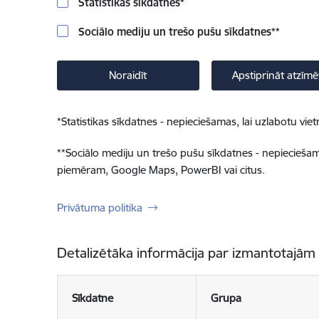
Statistikas sīkdatnes
*
Sociālo mediju un trešo pušu sīkdatnes
**
Noraidīt
Apstiprināt atzīmē
*
Statistikas sīkdatnes - nepieciešamas, lai uzlabotu v
**
Sociālo mediju un trešo pušu sīkdatnes - nepieciešamas
piemēram, Google Maps, PowerBI vai citus.
Privātuma politika
Detalizētāka informācija par izmantotajām
Sīkdatne
Grupa