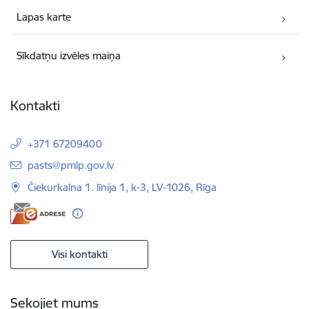
Lapas karte
Sīkdatņu izvēles maiņa
Kontakti
+371 67209400
E-pasts:
pasts@pmlp.gov.lv
Čiekurkalna 1. līnija 1, k-3, LV-1026, Rīga
Visi kontakti
Sekojiet mums