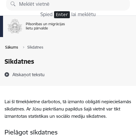
Pāriet uz lapas saturu
Spied
lai meklētu
Enter
Sākums
Sīkdatnes
Sīkdatnes
Atskaņot tekstu
Lai šī tīmekļvietne darbotos, tā izmanto obligāti nepieciešamās
sīkdatnes. Ar Jūsu piekrišanu papildus šajā vietnē var tikt
izmantotas statistikas un sociālo mediju sīkdatnes.
Pielāgot sīkdatnes