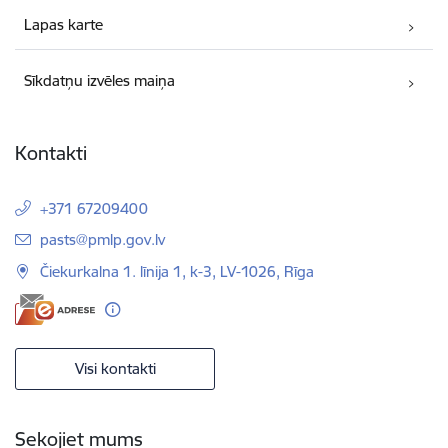
Lapas karte
Sīkdatņu izvēles maiņa
Kontakti
+371 67209400
E-pasts:
pasts@pmlp.gov.lv
Čiekurkalna 1. līnija 1, k-3, LV-1026, Rīga
Visi kontakti
Sekojiet mums