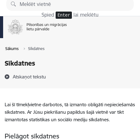
Pāriet uz lapas saturu
Spied
lai meklētu
Enter
Sākums
Sīkdatnes
Sīkdatnes
Atskaņot tekstu
Lai šī tīmekļvietne darbotos, tā izmanto obligāti nepieciešamās
sīkdatnes. Ar Jūsu piekrišanu papildus šajā vietnē var tikt
izmantotas statistikas un sociālo mediju sīkdatnes.
Pielāgot sīkdatnes