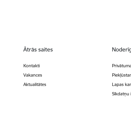
Kājene
Ātrās saites
Noderīg
Kontakti
Privātuma
Vakances
Piekļūsta
Aktualitātes
Lapas kar
Sīkdatņu 