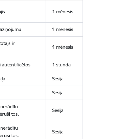
jis.
1 mēnesis
 paziņojumu.
1 mēnesis
otājs ir
1 mēnesis
 autentificētos.
1 stunda
kļa.
Sesija
Sesija
 nerādītu
Sesija
ēruši tos.
 nerādītu
Sesija
ēruši tos.