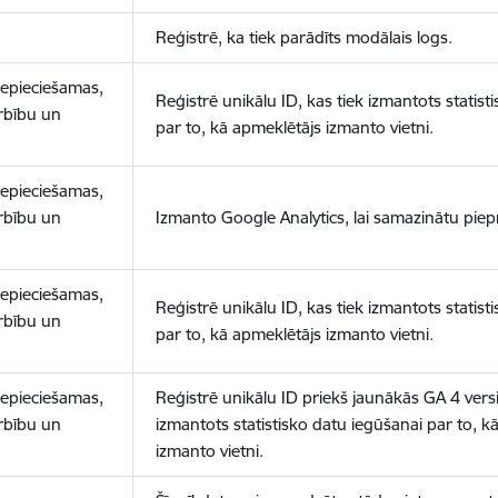
Reģistrē, ka tiek parādīts modālais logs.
nepieciešamas,
Reģistrē unikālu ID, kas tiek izmantots statist
arbību un
par to, kā apmeklētājs izmanto vietni.
nepieciešamas,
arbību un
Izmanto Google Analytics, lai samazinātu piep
nepieciešamas,
Reģistrē unikālu ID, kas tiek izmantots statist
arbību un
par to, kā apmeklētājs izmanto vietni.
nepieciešamas,
Reģistrē unikālu ID priekš jaunākās GA 4 versij
arbību un
izmantots statistisko datu iegūšanai par to, k
izmanto vietni.