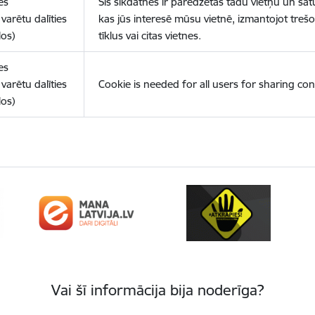
es
Šīs sīkdatnes ir paredzētas tādu vietņu un sat
varētu dalīties
kas jūs interesē mūsu vietnē, izmantojot treš
los)
tīklus vai citas vietnes.
es
varētu dalīties
Cookie is needed for all users for sharing con
los)
Vai šī informācija bija noderīga?