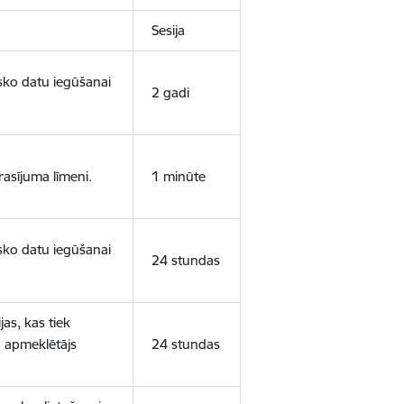
Sesija
isko datu iegūšanai
2 gadi
rasījuma līmeni.
1 minūte
isko datu iegūšanai
24 stundas
as, kas tiek
ā apmeklētājs
24 stundas