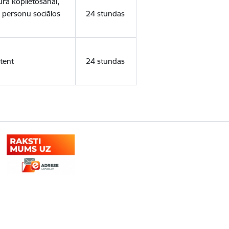
ura koplietošanai,
o personu sociālos
24 stundas
tent
24 stundas