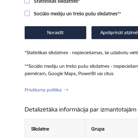
Statistikas sīkdatnes
*
Sociālo mediju un trešo pušu sīkdatnes
**
Noraidīt
Apstiprināt atzīmē
*
Statistikas sīkdatnes - nepieciešamas, lai uzlabotu v
**
Sociālo mediju un trešo pušu sīkdatnes - nepieciešamas
piemēram, Google Maps, PowerBI vai citus.
Privātuma politika
Detalizētāka informācija par izmantotajām
Sīkdatne
Grupa