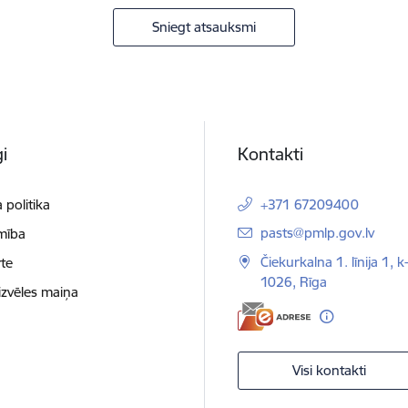
Sniegt atsauksmi
i
Kontakti
 politika
+371 67209400
E-pasts:
pasts@pmlp.gov.lv
mība
Čiekurkalna 1. līnija 1, k
te
1026, Rīga
izvēles maiņa
Visi kontakti