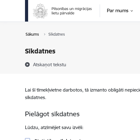
Pāriet uz lapas saturu
Par mums
Sākums
Sīkdatnes
Sīkdatnes
Atskaņot tekstu
Lai šī tīmekļvietne darbotos, tā izmanto obligāti nepiec
sīkdatnes.
Pielāgot sīkdatnes
Lūdzu, atzīmējiet savu izvēli: