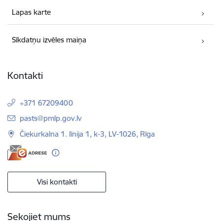
Lapas karte
Sīkdatņu izvēles maiņa
Kontakti
+371 67209400
E-pasts:
pasts@pmlp.gov.lv
Čiekurkalna 1. līnija 1, k-3, LV-1026, Rīga
Visi kontakti
Sekojiet mums