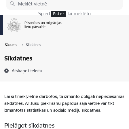
Pāriet uz lapas saturu
Spied
lai meklētu
Enter
Sākums
Sīkdatnes
Sīkdatnes
Atskaņot tekstu
Lai šī tīmekļvietne darbotos, tā izmanto obligāti nepieciešamās
sīkdatnes. Ar Jūsu piekrišanu papildus šajā vietnē var tikt
izmantotas statistikas un sociālo mediju sīkdatnes.
Pielāgot sīkdatnes