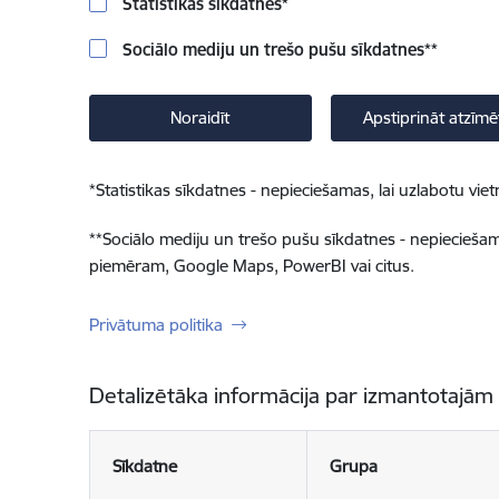
Statistikas sīkdatnes
*
Sociālo mediju un trešo pušu sīkdatnes
**
Noraidīt
Apstiprināt atzīmē
*
Statistikas sīkdatnes - nepieciešamas, lai uzlabotu v
**
Sociālo mediju un trešo pušu sīkdatnes - nepieciešamas
piemēram, Google Maps, PowerBI vai citus.
Privātuma politika
Detalizētāka informācija par izmantotajām
Sīkdatne
Grupa