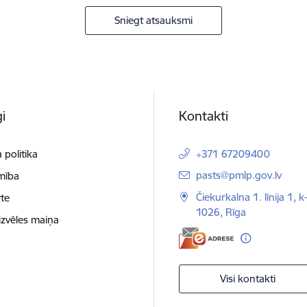
Sniegt atsauksmi
i
Kontakti
 politika
+371 67209400
E-pasts:
pasts@pmlp.gov.lv
mība
Čiekurkalna 1. līnija 1, k
te
1026, Rīga
izvēles maiņa
Visi kontakti