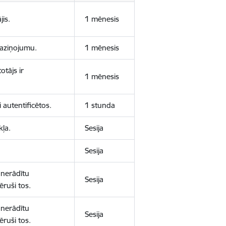
jis.
1 mēnesis
 paziņojumu.
1 mēnesis
otājs ir
1 mēnesis
 autentificētos.
1 stunda
kļa.
Sesija
Sesija
 nerādītu
Sesija
ēruši tos.
 nerādītu
Sesija
ēruši tos.