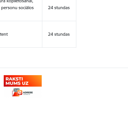
ura koplietošanai,
o personu sociālos
24 stundas
tent
24 stundas