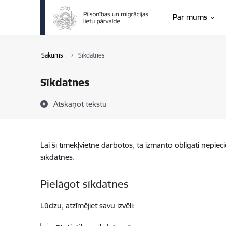
Pāriet uz lapas saturu
Par mums
Sākums
Sīkdatnes
Sīkdatnes
Atskaņot tekstu
Lai šī tīmekļvietne darbotos, tā izmanto obligāti nepiec
sīkdatnes.
Pielāgot sīkdatnes
Lūdzu, atzīmējiet savu izvēli: