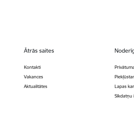
Kājene
Ātrās saites
Noderīg
Kontakti
Privātuma
Vakances
Piekļūsta
Aktualitātes
Lapas kar
Sīkdatņu 