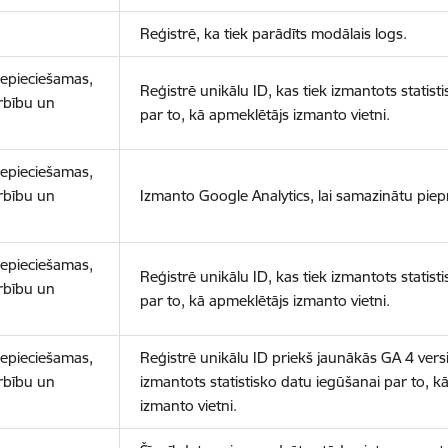
Reģistrē, ka tiek parādīts modālais logs.
nepieciešamas,
Reģistrē unikālu ID, kas tiek izmantots statist
arbību un
par to, kā apmeklētājs izmanto vietni.
nepieciešamas,
arbību un
Izmanto Google Analytics, lai samazinātu piep
nepieciešamas,
Reģistrē unikālu ID, kas tiek izmantots statist
arbību un
par to, kā apmeklētājs izmanto vietni.
nepieciešamas,
Reģistrē unikālu ID priekš jaunākās GA 4 versij
arbību un
izmantots statistisko datu iegūšanai par to, k
izmanto vietni.