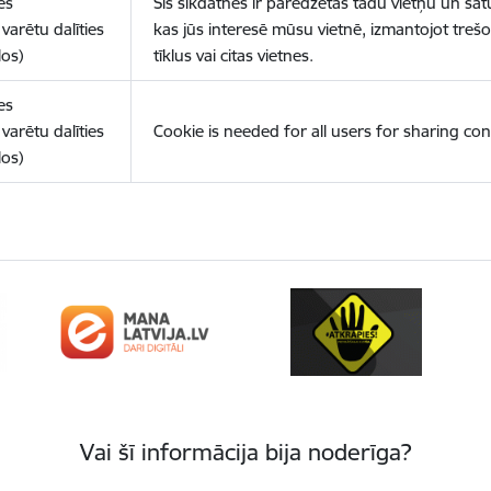
es
Šīs sīkdatnes ir paredzētas tādu vietņu un sat
varētu dalīties
kas jūs interesē mūsu vietnē, izmantojot treš
los)
tīklus vai citas vietnes.
es
varētu dalīties
Cookie is needed for all users for sharing con
los)
Vai šī informācija bija noderīga?