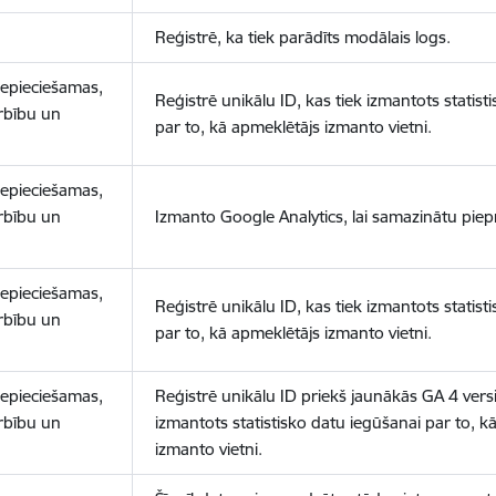
Reģistrē, ka tiek parādīts modālais logs.
nepieciešamas,
Reģistrē unikālu ID, kas tiek izmantots statist
arbību un
par to, kā apmeklētājs izmanto vietni.
nepieciešamas,
arbību un
Izmanto Google Analytics, lai samazinātu piep
nepieciešamas,
Reģistrē unikālu ID, kas tiek izmantots statist
arbību un
par to, kā apmeklētājs izmanto vietni.
nepieciešamas,
Reģistrē unikālu ID priekš jaunākās GA 4 versij
arbību un
izmantots statistisko datu iegūšanai par to, k
izmanto vietni.