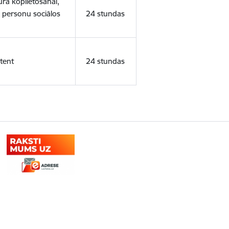
ura koplietošanai,
o personu sociālos
24 stundas
tent
24 stundas