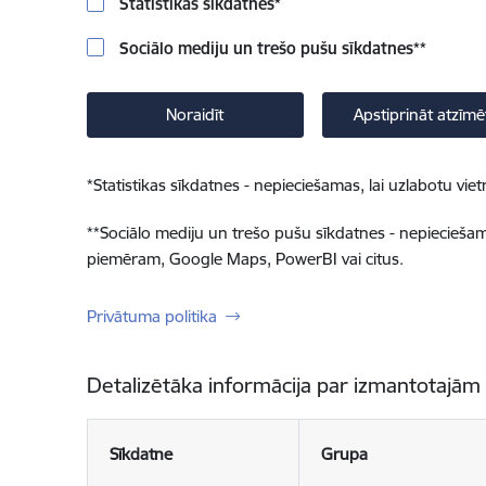
Statistikas sīkdatnes
*
Sociālo mediju un trešo pušu sīkdatnes
**
Noraidīt
Apstiprināt atzīmē
*
Statistikas sīkdatnes - nepieciešamas, lai uzlabotu v
**
Sociālo mediju un trešo pušu sīkdatnes - nepieciešamas
piemēram, Google Maps, PowerBI vai citus.
Privātuma politika
Detalizētāka informācija par izmantotajām
Sīkdatne
Grupa