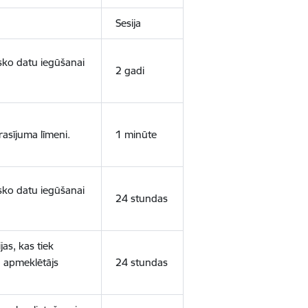
Sesija
isko datu iegūšanai
2 gadi
rasījuma līmeni.
1 minūte
isko datu iegūšanai
24 stundas
as, kas tiek
ā apmeklētājs
24 stundas