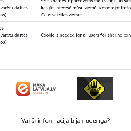
es
Šīs sīkdatnes ir paredzētas tādu vietņu un sat
varētu dalīties
kas jūs interesē mūsu vietnē, izmantojot treš
los)
tīklus vai citas vietnes.
es
varētu dalīties
Cookie is needed for all users for sharing con
los)
Vai šī informācija bija noderīga?