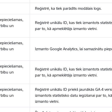
Reģistrē, ka tiek parādīts modālais logs.
nepieciešamas,
Reģistrē unikālu ID, kas tiek izmantots statist
arbību un
par to, kā apmeklētājs izmanto vietni.
nepieciešamas,
arbību un
Izmanto Google Analytics, lai samazinātu piep
nepieciešamas,
Reģistrē unikālu ID, kas tiek izmantots statist
arbību un
par to, kā apmeklētājs izmanto vietni.
nepieciešamas,
Reģistrē unikālu ID priekš jaunākās GA 4 versij
arbību un
izmantots statistisko datu iegūšanai par to, k
izmanto vietni.