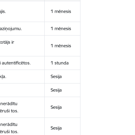
jis.
1 mēnesis
 paziņojumu.
1 mēnesis
otājs ir
1 mēnesis
 autentificētos.
1 stunda
kļa.
Sesija
Sesija
 nerādītu
Sesija
ēruši tos.
 nerādītu
Sesija
ēruši tos.