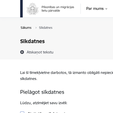
Pāriet uz lapas saturu
Par mums
Sākums
Sīkdatnes
Sīkdatnes
Atskaņot tekstu
Lai šī tīmekļvietne darbotos, tā izmanto obligāti nepiec
sīkdatnes.
Pielāgot sīkdatnes
Lūdzu, atzīmējiet savu izvēli: