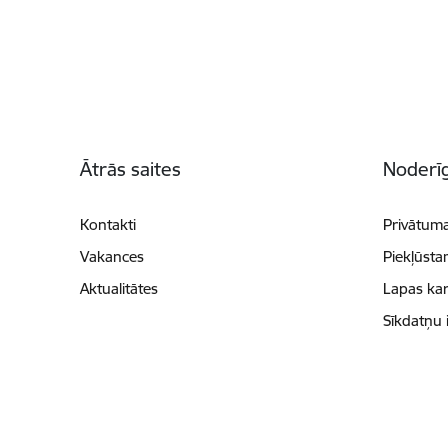
Kājene
Ātrās saites
Noderīg
Kontakti
Privātuma
Vakances
Piekļūsta
Aktualitātes
Lapas kar
Sīkdatņu 