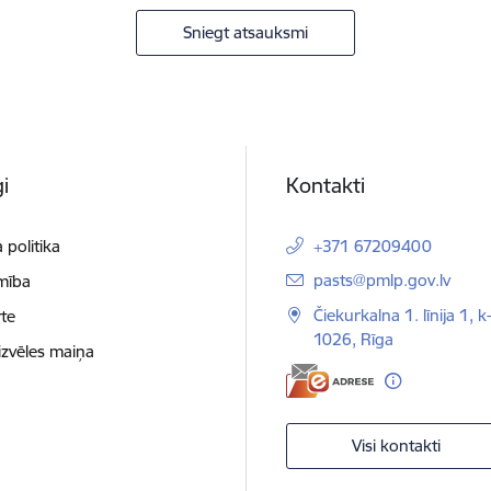
Sniegt atsauksmi
i
Kontakti
 politika
+371 67209400
E-pasts:
pasts@pmlp.gov.lv
mība
Čiekurkalna 1. līnija 1, k
te
1026, Rīga
izvēles maiņa
Visi kontakti