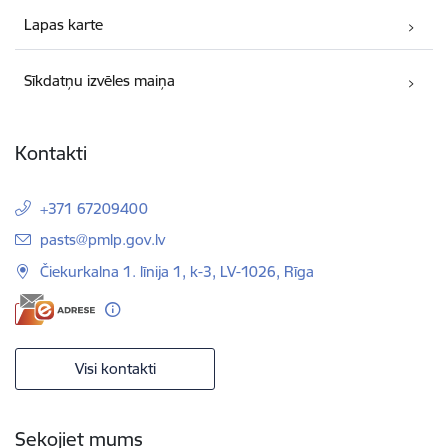
Lapas karte
Sīkdatņu izvēles maiņa
Kontakti
+371 67209400
E-pasts:
pasts@pmlp.gov.lv
Čiekurkalna 1. līnija 1, k-3, LV-1026, Rīga
Visi kontakti
Sekojiet mums