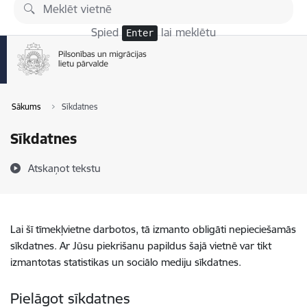
Pāriet uz lapas saturu
Spied
lai meklētu
Enter
Sākums
Sīkdatnes
Sīkdatnes
Atskaņot tekstu
Lai šī tīmekļvietne darbotos, tā izmanto obligāti nepieciešamās
sīkdatnes. Ar Jūsu piekrišanu papildus šajā vietnē var tikt
izmantotas statistikas un sociālo mediju sīkdatnes.
Pielāgot sīkdatnes