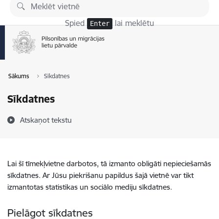
Pāriet uz lapas saturu
Spied
lai meklētu
Enter
Sākums
Sīkdatnes
Sīkdatnes
Atskaņot tekstu
Lai šī tīmekļvietne darbotos, tā izmanto obligāti nepieciešamās
sīkdatnes. Ar Jūsu piekrišanu papildus šajā vietnē var tikt
izmantotas statistikas un sociālo mediju sīkdatnes.
Pielāgot sīkdatnes