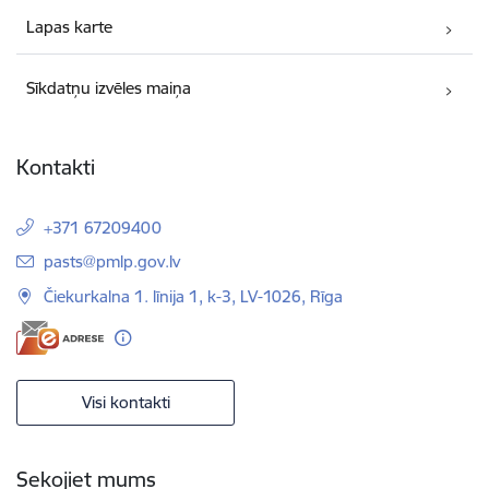
Lapas karte
Sīkdatņu izvēles maiņa
Kontakti
+371 67209400
E-pasts:
pasts@pmlp.gov.lv
Čiekurkalna 1. līnija 1, k-3, LV-1026, Rīga
Visi kontakti
Sekojiet mums