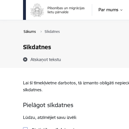
Pāriet uz lapas saturu
Par mums
Sākums
Sīkdatnes
Sīkdatnes
Atskaņot tekstu
Lai šī tīmekļvietne darbotos, tā izmanto obligāti nepiec
sīkdatnes.
Pielāgot sīkdatnes
Lūdzu, atzīmējiet savu izvēli: