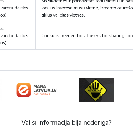
es
Šīs sīkdatnes ir paredzētas tādu vietņu un sat
varētu dalīties
kas jūs interesē mūsu vietnē, izmantojot treš
los)
tīklus vai citas vietnes.
es
varētu dalīties
Cookie is needed for all users for sharing con
los)
Vai šī informācija bija noderīga?