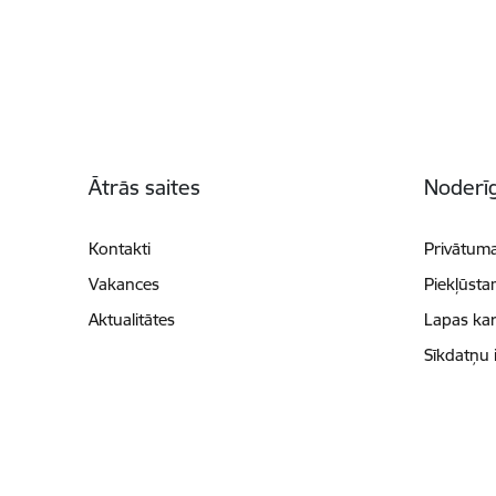
Kājene
Ātrās saites
Noderīg
Kontakti
Privātuma
Vakances
Piekļūsta
Aktualitātes
Lapas kar
Sīkdatņu 