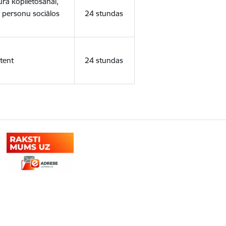
ura koplietošanai,
o personu sociālos
24 stundas
tent
24 stundas