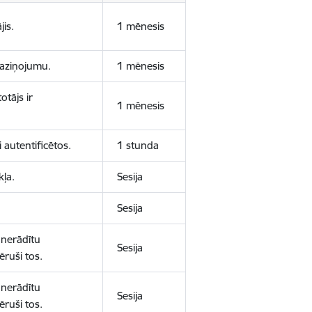
jis.
1 mēnesis
 paziņojumu.
1 mēnesis
otājs ir
1 mēnesis
 autentificētos.
1 stunda
kļa.
Sesija
Sesija
 nerādītu
Sesija
ēruši tos.
 nerādītu
Sesija
ēruši tos.