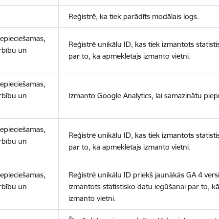
Reģistrē, ka tiek parādīts modālais logs.
nepieciešamas,
Reģistrē unikālu ID, kas tiek izmantots statist
arbību un
par to, kā apmeklētājs izmanto vietni.
nepieciešamas,
arbību un
Izmanto Google Analytics, lai samazinātu piep
nepieciešamas,
Reģistrē unikālu ID, kas tiek izmantots statist
arbību un
par to, kā apmeklētājs izmanto vietni.
nepieciešamas,
Reģistrē unikālu ID priekš jaunākās GA 4 versij
arbību un
izmantots statistisko datu iegūšanai par to, k
izmanto vietni.