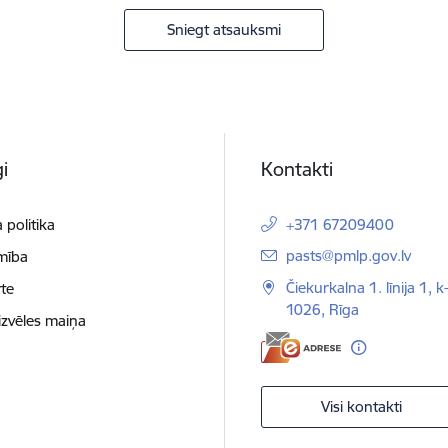
Sniegt atsauksmi
i
Kontakti
 politika
+371 67209400
E-pasts:
pasts@pmlp.gov.lv
mība
Čiekurkalna 1. līnija 1, k
te
1026, Rīga
izvēles maiņa
Visi kontakti