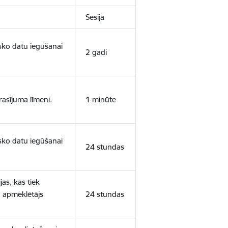
Sesija
isko datu iegūšanai
2 gadi
rasījuma līmeni.
1 minūte
isko datu iegūšanai
24 stundas
as, kas tiek
ā apmeklētājs
24 stundas