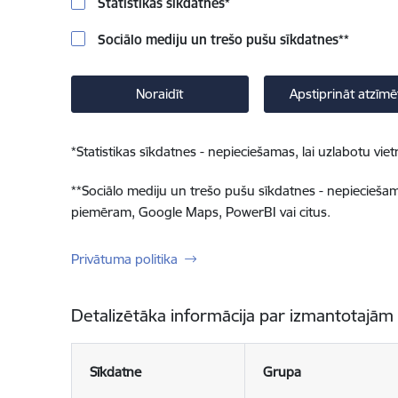
Statistikas sīkdatnes
*
Sociālo mediju un trešo pušu sīkdatnes
**
Noraidīt
Apstiprināt atzīmē
*
Statistikas sīkdatnes - nepieciešamas, lai uzlabotu v
**
Sociālo mediju un trešo pušu sīkdatnes - nepieciešamas
piemēram, Google Maps, PowerBI vai citus.
Privātuma politika
Detalizētāka informācija par izmantotajām
Sīkdatne
Grupa