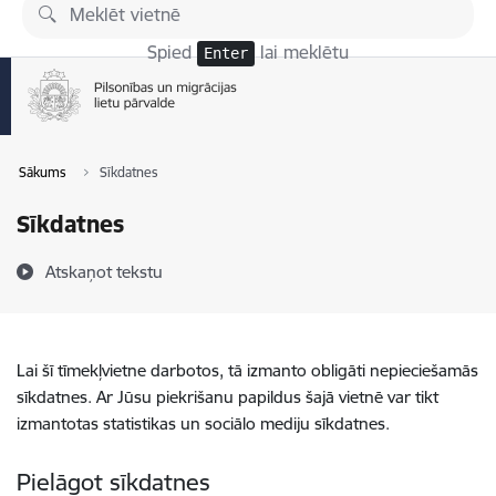
Pāriet uz lapas saturu
Spied
lai meklētu
Enter
Sākums
Sīkdatnes
Sīkdatnes
Atskaņot tekstu
Lai šī tīmekļvietne darbotos, tā izmanto obligāti nepieciešamās
sīkdatnes. Ar Jūsu piekrišanu papildus šajā vietnē var tikt
izmantotas statistikas un sociālo mediju sīkdatnes.
Pielāgot sīkdatnes