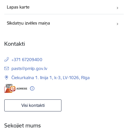
Lapas karte
Sīkdatņu izvēles maiņa
Kontakti
+371 67209400
E-pasts:
pasts@pmlp.gov.lv
Čiekurkalna 1. līnija 1, k-3, LV-1026, Rīga
Visi kontakti
Sekojiet mums