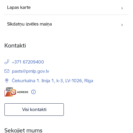
Lapas karte
Sīkdatņu izvēles maiņa
Kontakti
+371 67209400
E-pasts:
pasts@pmlp.gov.lv
Čiekurkalna 1. līnija 1, k-3, LV-1026, Rīga
Visi kontakti
Sekojiet mums