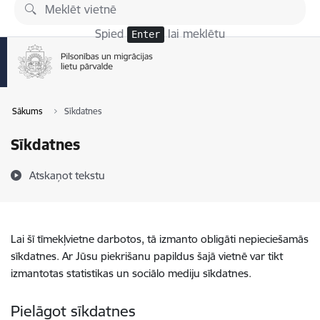
Pāriet uz lapas saturu
Spied
lai meklētu
Enter
Sākums
Sīkdatnes
Sīkdatnes
Atskaņot tekstu
Lai šī tīmekļvietne darbotos, tā izmanto obligāti nepieciešamās
sīkdatnes. Ar Jūsu piekrišanu papildus šajā vietnē var tikt
izmantotas statistikas un sociālo mediju sīkdatnes.
Pielāgot sīkdatnes