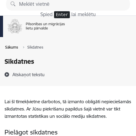
Pāriet uz lapas saturu
Spied
lai meklētu
Enter
Sākums
Sīkdatnes
Sīkdatnes
Atskaņot tekstu
Lai šī tīmekļvietne darbotos, tā izmanto obligāti nepieciešamās
sīkdatnes. Ar Jūsu piekrišanu papildus šajā vietnē var tikt
izmantotas statistikas un sociālo mediju sīkdatnes.
Pielāgot sīkdatnes