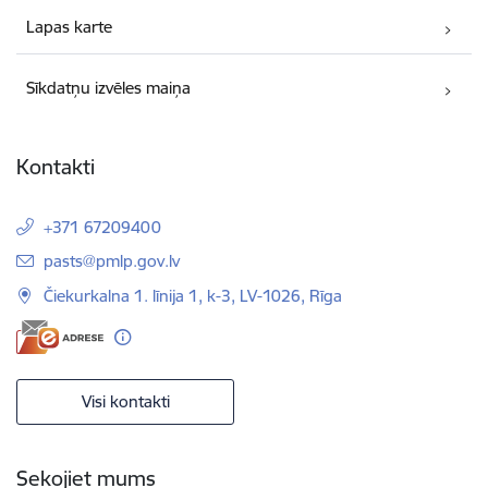
Lapas karte
Sīkdatņu izvēles maiņa
Kontakti
+371 67209400
E-pasts:
pasts@pmlp.gov.lv
Čiekurkalna 1. līnija 1, k-3, LV-1026, Rīga
Visi kontakti
Sekojiet mums