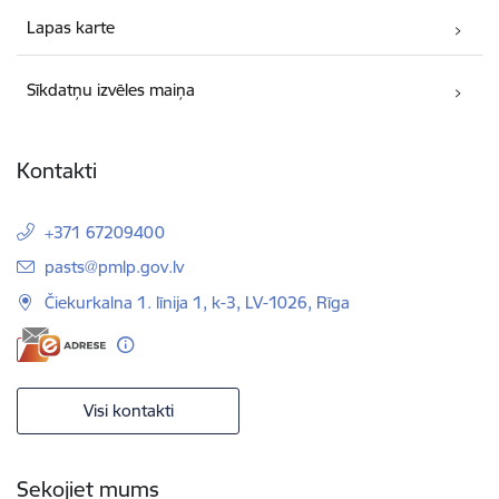
Lapas karte
Sīkdatņu izvēles maiņa
Kontakti
+371 67209400
E-pasts:
pasts@pmlp.gov.lv
Čiekurkalna 1. līnija 1, k-3, LV-1026, Rīga
Visi kontakti
Sekojiet mums