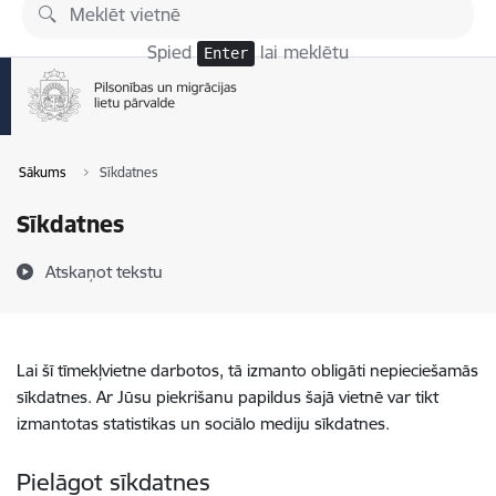
Pāriet uz lapas saturu
Spied
lai meklētu
Enter
Sākums
Sīkdatnes
Sīkdatnes
Atskaņot tekstu
Lai šī tīmekļvietne darbotos, tā izmanto obligāti nepieciešamās
sīkdatnes. Ar Jūsu piekrišanu papildus šajā vietnē var tikt
izmantotas statistikas un sociālo mediju sīkdatnes.
Pielāgot sīkdatnes