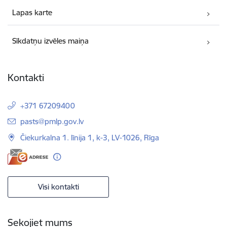
Lapas karte
Sīkdatņu izvēles maiņa
Kontakti
+371 67209400
E-pasts:
pasts@pmlp.gov.lv
Čiekurkalna 1. līnija 1, k-3, LV-1026, Rīga
Visi kontakti
Sekojiet mums