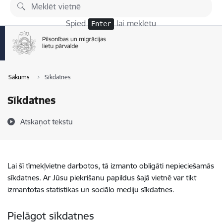
Pāriet uz lapas saturu
Spied
lai meklētu
Enter
Sākums
Sīkdatnes
Sīkdatnes
Atskaņot tekstu
Lai šī tīmekļvietne darbotos, tā izmanto obligāti nepieciešamās
sīkdatnes. Ar Jūsu piekrišanu papildus šajā vietnē var tikt
izmantotas statistikas un sociālo mediju sīkdatnes.
Pielāgot sīkdatnes