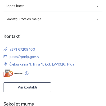
Lapas karte
Sīkdatņu izvēles maiņa
Kontakti
+371 67209400
E-pasts:
pasts@pmlp.gov.lv
Čiekurkalna 1. līnija 1, k-3, LV-1026, Rīga
Visi kontakti
Sekojiet mums