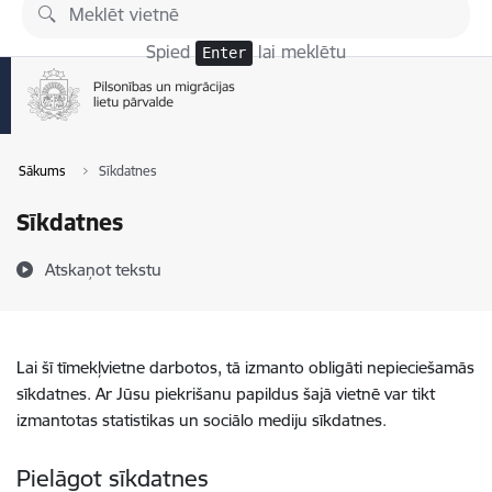
Pāriet uz lapas saturu
Spied
lai meklētu
Enter
Sākums
Sīkdatnes
Sīkdatnes
Atskaņot tekstu
Lai šī tīmekļvietne darbotos, tā izmanto obligāti nepieciešamās
sīkdatnes. Ar Jūsu piekrišanu papildus šajā vietnē var tikt
izmantotas statistikas un sociālo mediju sīkdatnes.
Pielāgot sīkdatnes