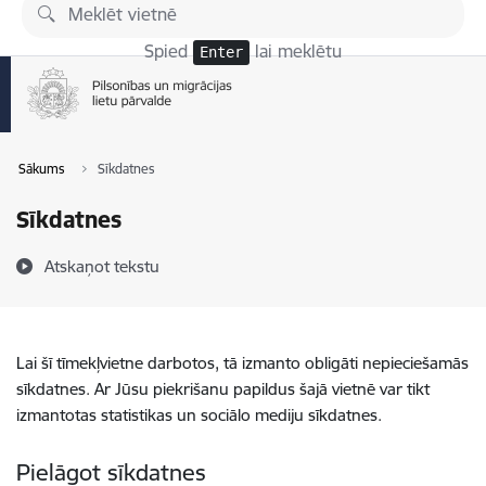
Pāriet uz lapas saturu
Spied
lai meklētu
Enter
Sākums
Sīkdatnes
Sīkdatnes
Atskaņot tekstu
Lai šī tīmekļvietne darbotos, tā izmanto obligāti nepieciešamās
sīkdatnes. Ar Jūsu piekrišanu papildus šajā vietnē var tikt
izmantotas statistikas un sociālo mediju sīkdatnes.
Pielāgot sīkdatnes