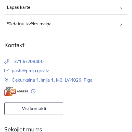
Lapas karte
Sīkdatņu izvēles maiņa
Kontakti
+371 67209400
E-pasts:
pasts@pmlp.gov.lv
Čiekurkalna 1. līnija 1, k-3, LV-1026, Rīga
Visi kontakti
Sekojiet mums