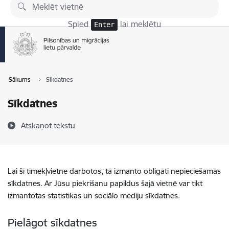
Pāriet uz lapas saturu
Spied
lai meklētu
Enter
Sākums
Sīkdatnes
Sīkdatnes
Atskaņot tekstu
Lai šī tīmekļvietne darbotos, tā izmanto obligāti nepieciešamās
sīkdatnes. Ar Jūsu piekrišanu papildus šajā vietnē var tikt
izmantotas statistikas un sociālo mediju sīkdatnes.
Pielāgot sīkdatnes