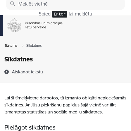
Pāriet uz lapas saturu
Spied
lai meklētu
Enter
Sākums
Sīkdatnes
Sīkdatnes
Atskaņot tekstu
Lai šī tīmekļvietne darbotos, tā izmanto obligāti nepieciešamās
sīkdatnes. Ar Jūsu piekrišanu papildus šajā vietnē var tikt
izmantotas statistikas un sociālo mediju sīkdatnes.
Pielāgot sīkdatnes