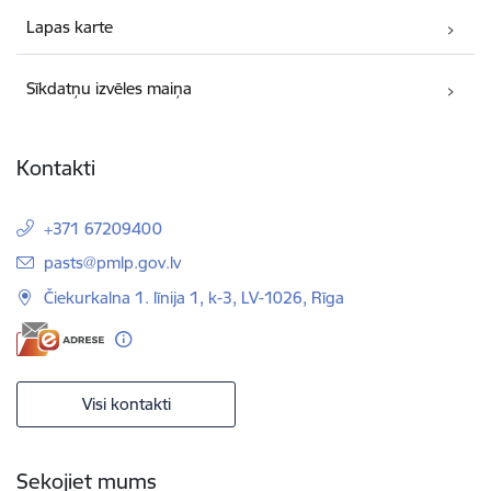
Lapas karte
Sīkdatņu izvēles maiņa
Kontakti
+371 67209400
E-pasts:
pasts@pmlp.gov.lv
Čiekurkalna 1. līnija 1, k-3, LV-1026, Rīga
Visi kontakti
Sekojiet mums