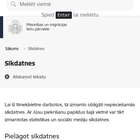
Pāriet uz lapas saturu
Spied
lai meklētu
Enter
Sākums
Sīkdatnes
Sīkdatnes
Atskaņot tekstu
Lai šī tīmekļvietne darbotos, tā izmanto obligāti nepieciešamās
sīkdatnes. Ar Jūsu piekrišanu papildus šajā vietnē var tikt
izmantotas statistikas un sociālo mediju sīkdatnes.
Pielāgot sīkdatnes