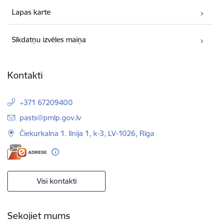
Lapas karte
Sīkdatņu izvēles maiņa
Kontakti
+371 67209400
E-pasts:
pasts@pmlp.gov.lv
Čiekurkalna 1. līnija 1, k-3, LV-1026, Rīga
Visi kontakti
Sekojiet mums