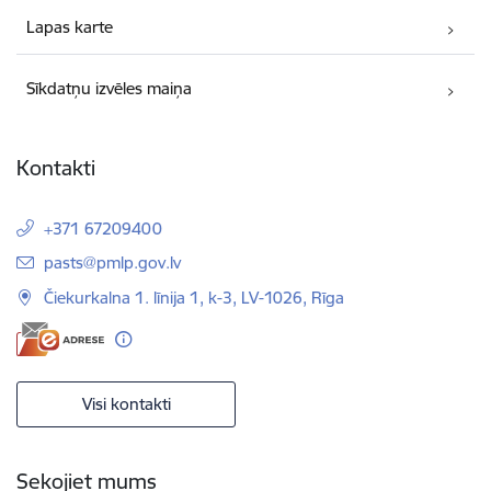
Lapas karte
Sīkdatņu izvēles maiņa
Kontakti
+371 67209400
E-pasts:
pasts@pmlp.gov.lv
Čiekurkalna 1. līnija 1, k-3, LV-1026, Rīga
Visi kontakti
Sekojiet mums