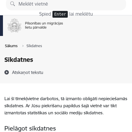
Pāriet uz lapas saturu
Spied
lai meklētu
Enter
Sākums
Sīkdatnes
Sīkdatnes
Atskaņot tekstu
Lai šī tīmekļvietne darbotos, tā izmanto obligāti nepieciešamās
sīkdatnes. Ar Jūsu piekrišanu papildus šajā vietnē var tikt
izmantotas statistikas un sociālo mediju sīkdatnes.
Pielāgot sīkdatnes