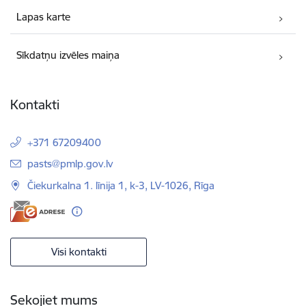
Lapas karte
Sīkdatņu izvēles maiņa
Kontakti
+371 67209400
E-pasts:
pasts@pmlp.gov.lv
Čiekurkalna 1. līnija 1, k-3, LV-1026, Rīga
Visi kontakti
Sekojiet mums