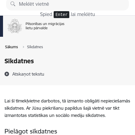
Pāriet uz lapas saturu
Spied
lai meklētu
Enter
Sākums
Sīkdatnes
Sīkdatnes
Atskaņot tekstu
Lai šī tīmekļvietne darbotos, tā izmanto obligāti nepieciešamās
sīkdatnes. Ar Jūsu piekrišanu papildus šajā vietnē var tikt
izmantotas statistikas un sociālo mediju sīkdatnes.
Pielāgot sīkdatnes