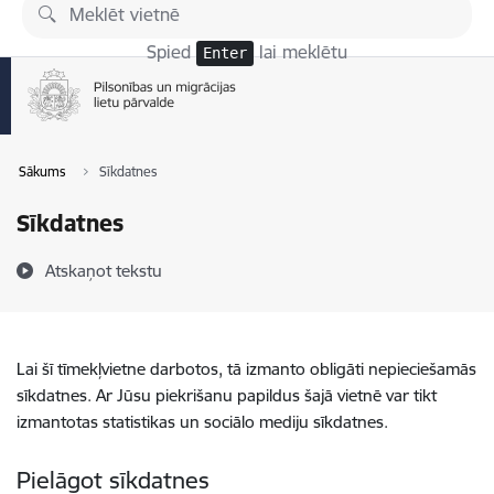
Pāriet uz lapas saturu
Spied
lai meklētu
Enter
Sākums
Sīkdatnes
Sīkdatnes
Atskaņot tekstu
Lai šī tīmekļvietne darbotos, tā izmanto obligāti nepieciešamās
sīkdatnes. Ar Jūsu piekrišanu papildus šajā vietnē var tikt
izmantotas statistikas un sociālo mediju sīkdatnes.
Pielāgot sīkdatnes