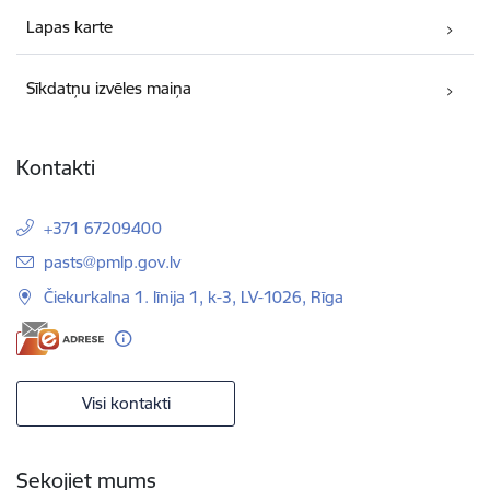
Lapas karte
Sīkdatņu izvēles maiņa
Kontakti
+371 67209400
E-pasts:
pasts@pmlp.gov.lv
Čiekurkalna 1. līnija 1, k-3, LV-1026, Rīga
Visi kontakti
Sekojiet mums