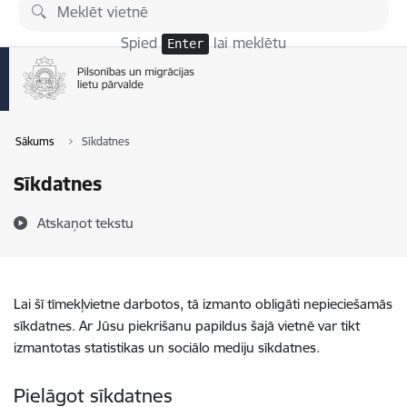
Pāriet uz lapas saturu
Spied
lai meklētu
Enter
Sākums
Sīkdatnes
Sīkdatnes
Atskaņot tekstu
Lai šī tīmekļvietne darbotos, tā izmanto obligāti nepieciešamās
sīkdatnes. Ar Jūsu piekrišanu papildus šajā vietnē var tikt
izmantotas statistikas un sociālo mediju sīkdatnes.
Pielāgot sīkdatnes