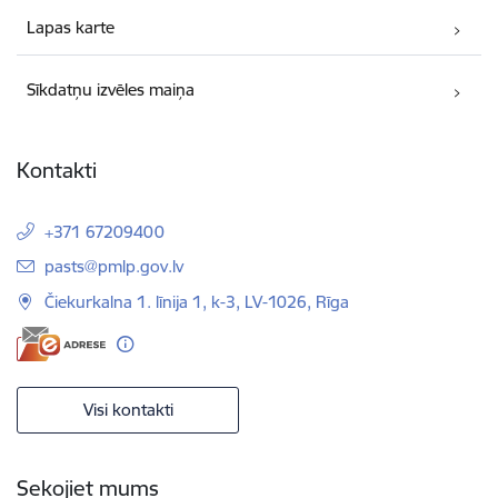
Lapas karte
Sīkdatņu izvēles maiņa
Kontakti
+371 67209400
E-pasts:
pasts@pmlp.gov.lv
Čiekurkalna 1. līnija 1, k-3, LV-1026, Rīga
Visi kontakti
Sekojiet mums