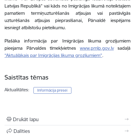
Latvijas Republikā” vai kāds no Imigrācijas likumā noteiktajiem
pamatiem termiņuzturēšanās atļaujas vai pastāvīgās
uzturēšanās atļaujas pieprasīšanai, Pārvaldē iespējams
iesniegt atbilstošu pieteikumu.
Plašāka informācija par Imigrācijas likuma grozījumiem
pieejama Pārvaldes tīmekļvietnes
www.pmlp.gov.lv
sadaļā
“Aktuālākais par Imigrācijas likuma grozījumiem”
.
Saistītas tēmas
Aktualitātes:
Informācija presei
Drukāt lapu
Dalīties