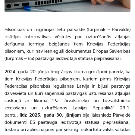
Pilsonības un migrācijas lietu pārvalde (turpmāk – Pārvalde)
izsūtījusi informatīvas vēstules par uzturēšanās atļaujas
derīguma termiņa beigšanos tiem Krievijas Federācijas
pilsoņiem, kuri nav iesnieguši dokumentus Eiropas Savienības
(turpmāk – ES) pastāvīgā iedzīvotāja statusa pieprasīšanai
.
2024. gada 20. jūnija Imigrācijas likuma grozījumi paredz, ka
tiem Krievijas Federācijas pilsoņiem, kuriem pirms Krievijas
Federācijas pilsonības iegūšanas Latvijā ir bijusi pastāvīgā
dzīvesvieta un kuri saņēmuši pastāvīgās uzturēšanās atļaujas
saskaņā ar likuma “Par ārvalstnieku un bezvalstnieku
ieceļošanu un uzturēšanos Latvijas Republikā” 23.1.
pantu,
līdz 2025. gada 30. jūnijam
bija jāiesniedz Pārvaldē
dokumenti ES pastāvīgā iedzīvotāja statusa pieprasīšanai,
tostarp arī apliecinājums par sekmīgi nokārtotu valsts valodas