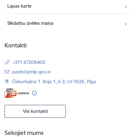
Lapas karte
Sīkdatņu izvēles maiņa
Kontakti
+371 67209400
E-pasts:
pasts@pmlp.gov.lv
Čiekurkalna 1. līnija 1, k-3, LV-1026, Rīga
Visi kontakti
Sekojiet mums