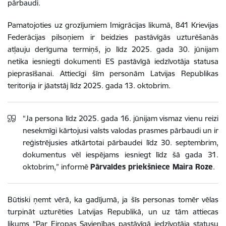
pārbaudi.
Pamatojoties uz grozījumiem Imigrācijas likumā, 841 Krievijas
Federācijas pilsoņiem ir beidzies pastāvīgās uzturēšanās
atļauju derīguma termiņš, jo līdz 2025. gada 30. jūnijam
netika iesniegti dokumenti ES pastāvīgā iedzīvotāja statusa
pieprasīšanai. Attiecīgi šīm personām Latvijas Republikas
teritorija ir jāatstāj līdz 2025. gada 13. oktobrim.
“Ja persona līdz 2025. gada 16. jūnijam vismaz vienu reizi
nesekmīgi kārtojusi valsts valodas prasmes pārbaudi un ir
reģistrējusies atkārtotai pārbaudei līdz 30. septembrim,
dokumentus vēl iespējams iesniegt līdz šā gada 31.
oktobrim,” informē
Pārvaldes priekšniece Maira Roze
.
Būtiski ņemt vērā, ka gadījumā, ja šīs personas tomēr vēlas
turpināt uzturēties Latvijas Republikā, un uz tām attiecas
likums “Par Eiropas Savienības pastāvīgā iedzīvotāja statusu