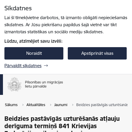
Pāriet uz lapas saturu
Sīkdatnes
Spied
lai meklētu
Enter
Lai šī tīmekļvietne darbotos, tā izmanto obligāti nepieciešamās
sīkdatnes. Ar Jūsu piekrišanu papildus šajā vietnē var tikt
izmantotas statistikas un sociālo mediju sīkdatnes.
Lūdzu, atzīmējiet savu izvēli:
Noraidīt
Apstiprināt visas
Pārvaldīt sīkdatnes
Sākums
Aktualitātes
Jaunumi
Beidzies pastāvīgās uzturēšanās at
Beidzies pastāvīgās uzturēšanās atļauju
derīguma termiņš 841 Krievijas