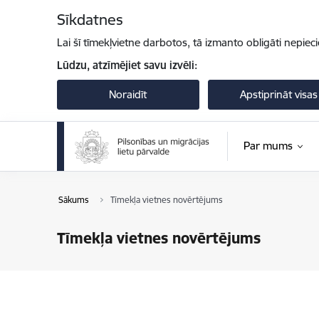
Pāriet uz lapas saturu
Sīkdatnes
Lai šī tīmekļvietne darbotos, tā izmanto obligāti nepiec
Lūdzu, atzīmējiet savu izvēli:
Noraidīt
Apstiprināt visas
Par mums
Sākums
Tīmekļa vietnes novērtējums
Tīmekļa vietnes novērtējums