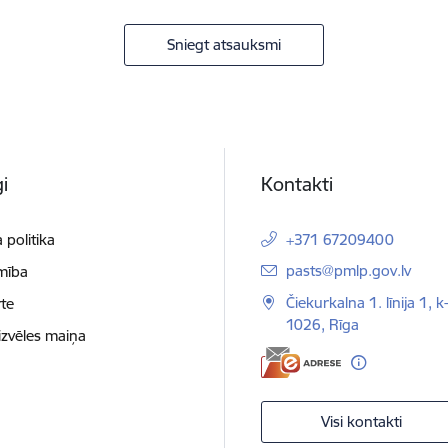
Sniegt atsauksmi
i
Kontakti
 politika
+371 67209400
E-pasts:
pasts@pmlp.gov.lv
mība
Čiekurkalna 1. līnija 1, k
te
1026, Rīga
izvēles maiņa
Visi kontakti