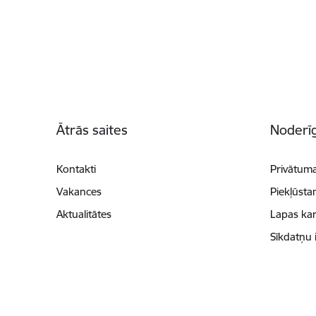
Kājene
Ātrās saites
Noderīg
Kontakti
Privātuma
Vakances
Piekļūsta
Aktualitātes
Lapas kar
Sīkdatņu 