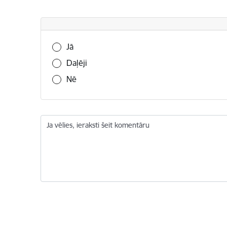
Vai šī informācija bija noderīga?
Jā
Daļēji
Nē
Ja vēlies, ieraksti šeit komentāru