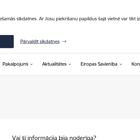
iešamās sīkdatnes. Ar Jūsu piekrišanu papildus šajā vietnē var tikt i
Pārvaldīt sīkdatnes
Pakalpojumi
Aktualitātes
Eiropas Savienība
Kon
Vai šī informācija bija noderīga?