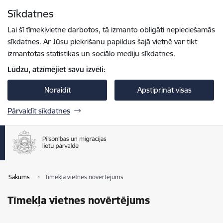
Pāriet uz lapas saturu
Sīkdatnes
Spied
lai meklētu
Enter
Lai šī tīmekļvietne darbotos, tā izmanto obligāti nepieciešamās
sīkdatnes. Ar Jūsu piekrišanu papildus šajā vietnē var tikt
izmantotas statistikas un sociālo mediju sīkdatnes.
Lūdzu, atzīmējiet savu izvēli:
Noraidīt
Apstiprināt visas
Pārvaldīt sīkdatnes
Sākums
Tīmekļa vietnes novērtējums
Tīmekļa vietnes novērtējums