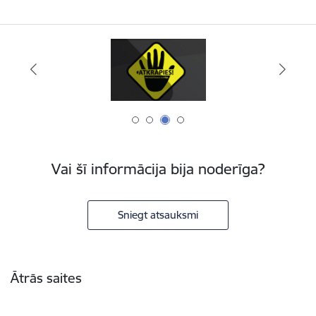
Vai šī informācija bija noderīga?
Sniegt atsauksmi
Kājene
Ātrās saites