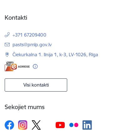
Kontakti
+371 67209400
E-pasts:
pasts@pmlp.gov.lv
Čiekurkalna 1. līnija 1, k-3, LV-1026, Rīga
Visi kontakti
Sekojiet mums