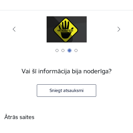
Vai šī informācija bija noderīga?
Sniegt atsauksmi
Kājene
Ātrās saites