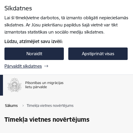
Pāriet uz lapas saturu
Sīkdatnes
Spied
lai meklētu
Enter
Lai šī tīmekļvietne darbotos, tā izmanto obligāti nepieciešamās
sīkdatnes. Ar Jūsu piekrišanu papildus šajā vietnē var tikt
izmantotas statistikas un sociālo mediju sīkdatnes.
Lūdzu, atzīmējiet savu izvēli:
Noraidīt
Apstiprināt visas
Pārvaldīt sīkdatnes
Sākums
Tīmekļa vietnes novērtējums
Tīmekļa vietnes novērtējums