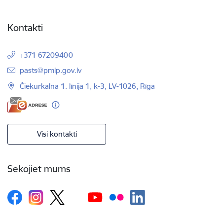
Kontakti
+371 67209400
E-pasts:
pasts@pmlp.gov.lv
Čiekurkalna 1. līnija 1, k-3, LV-1026, Rīga
Visi kontakti
Sekojiet mums