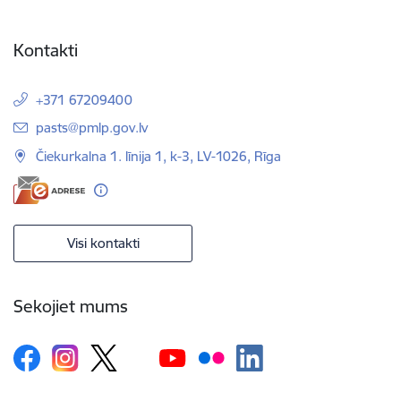
Kontakti
+371 67209400
E-pasts:
pasts@pmlp.gov.lv
Čiekurkalna 1. līnija 1, k-3, LV-1026, Rīga
Visi kontakti
Sekojiet mums