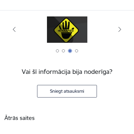
Vai šī informācija bija noderīga?
Sniegt atsauksmi
Kājene
Ātrās saites