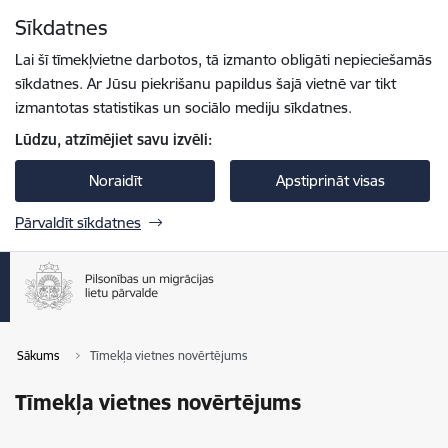
Pāriet uz lapas saturu
Sīkdatnes
Spied
lai meklētu
Enter
Lai šī tīmekļvietne darbotos, tā izmanto obligāti nepieciešamās
sīkdatnes. Ar Jūsu piekrišanu papildus šajā vietnē var tikt
izmantotas statistikas un sociālo mediju sīkdatnes.
Lūdzu, atzīmējiet savu izvēli:
Noraidīt
Apstiprināt visas
Pārvaldīt sīkdatnes
Sākums
Tīmekļa vietnes novērtējums
Tīmekļa vietnes novērtējums