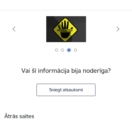
Vai šī informācija bija noderīga?
Sniegt atsauksmi
Kājene
Ātrās saites