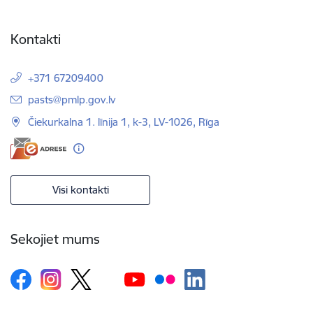
Kontakti
+371 67209400
E-pasts:
pasts@pmlp.gov.lv
Čiekurkalna 1. līnija 1, k-3, LV-1026, Rīga
Visi kontakti
Sekojiet mums