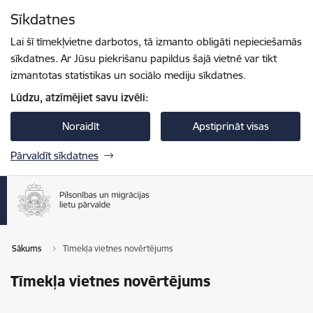
Pāriet uz lapas saturu
Sīkdatnes
Spied
lai meklētu
Enter
Lai šī tīmekļvietne darbotos, tā izmanto obligāti nepieciešamās
sīkdatnes. Ar Jūsu piekrišanu papildus šajā vietnē var tikt
izmantotas statistikas un sociālo mediju sīkdatnes.
Lūdzu, atzīmējiet savu izvēli:
Noraidīt
Apstiprināt visas
Pārvaldīt sīkdatnes
Sākums
Tīmekļa vietnes novērtējums
Tīmekļa vietnes novērtējums