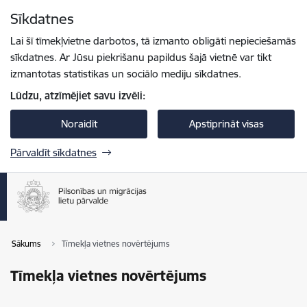
Pāriet uz lapas saturu
Sīkdatnes
Spied
lai meklētu
Enter
Lai šī tīmekļvietne darbotos, tā izmanto obligāti nepieciešamās
sīkdatnes. Ar Jūsu piekrišanu papildus šajā vietnē var tikt
izmantotas statistikas un sociālo mediju sīkdatnes.
Lūdzu, atzīmējiet savu izvēli:
Noraidīt
Apstiprināt visas
Pārvaldīt sīkdatnes
Sākums
Tīmekļa vietnes novērtējums
Tīmekļa vietnes novērtējums