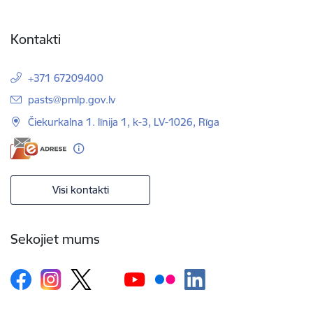
Kontakti
+371 67209400
E-pasts:
pasts@pmlp.gov.lv
Čiekurkalna 1. līnija 1, k-3, LV-1026, Rīga
Visi kontakti
Sekojiet mums