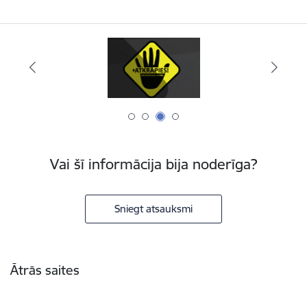
Vai šī informācija bija noderīga?
Sniegt atsauksmi
Kājene
Ātrās saites