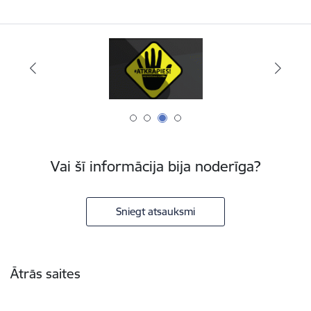
Vai šī informācija bija noderīga?
Sniegt atsauksmi
Kājene
Ātrās saites