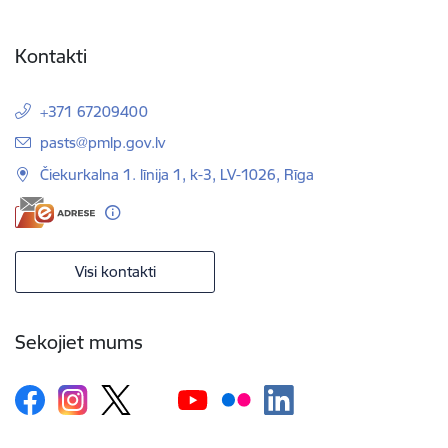
Kontakti
+371 67209400
E-pasts:
pasts@pmlp.gov.lv
Čiekurkalna 1. līnija 1, k-3, LV-1026, Rīga
Visi kontakti
Sekojiet mums