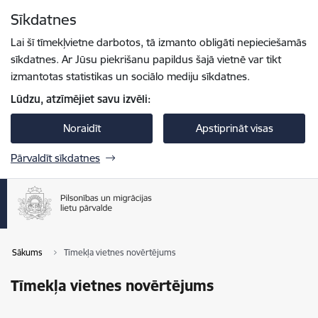
Pāriet uz lapas saturu
Sīkdatnes
Spied
lai meklētu
Enter
Lai šī tīmekļvietne darbotos, tā izmanto obligāti nepieciešamās
sīkdatnes. Ar Jūsu piekrišanu papildus šajā vietnē var tikt
izmantotas statistikas un sociālo mediju sīkdatnes.
Lūdzu, atzīmējiet savu izvēli:
Noraidīt
Apstiprināt visas
Pārvaldīt sīkdatnes
Sākums
Tīmekļa vietnes novērtējums
Tīmekļa vietnes novērtējums