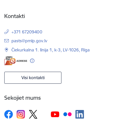
Kontakti
+371 67209400
E-pasts:
pasts@pmlp.gov.lv
Čiekurkalna 1. līnija 1, k-3, LV-1026, Rīga
Visi kontakti
Sekojiet mums