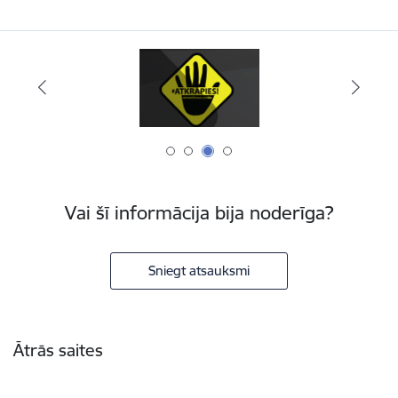
Vai šī informācija bija noderīga?
Sniegt atsauksmi
Kājene
Ātrās saites