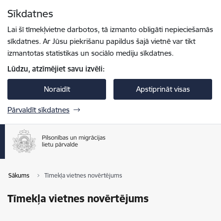
Pāriet uz lapas saturu
Sīkdatnes
Spied
lai meklētu
Enter
Lai šī tīmekļvietne darbotos, tā izmanto obligāti nepieciešamās
sīkdatnes. Ar Jūsu piekrišanu papildus šajā vietnē var tikt
izmantotas statistikas un sociālo mediju sīkdatnes.
Lūdzu, atzīmējiet savu izvēli:
Noraidīt
Apstiprināt visas
Pārvaldīt sīkdatnes
Sākums
Tīmekļa vietnes novērtējums
Tīmekļa vietnes novērtējums