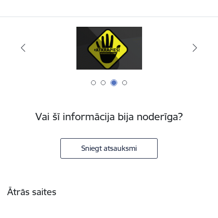
Vai šī informācija bija noderīga?
Sniegt atsauksmi
Kājene
Ātrās saites