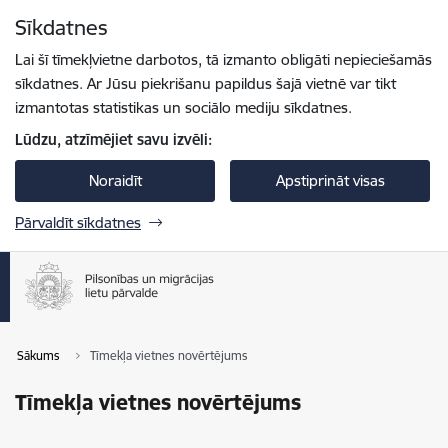
Pāriet uz lapas saturu
Sīkdatnes
Spied
lai meklētu
Enter
Lai šī tīmekļvietne darbotos, tā izmanto obligāti nepieciešamās
sīkdatnes. Ar Jūsu piekrišanu papildus šajā vietnē var tikt
izmantotas statistikas un sociālo mediju sīkdatnes.
Lūdzu, atzīmējiet savu izvēli:
Noraidīt
Apstiprināt visas
Pārvaldīt sīkdatnes
Sākums
Tīmekļa vietnes novērtējums
Tīmekļa vietnes novērtējums