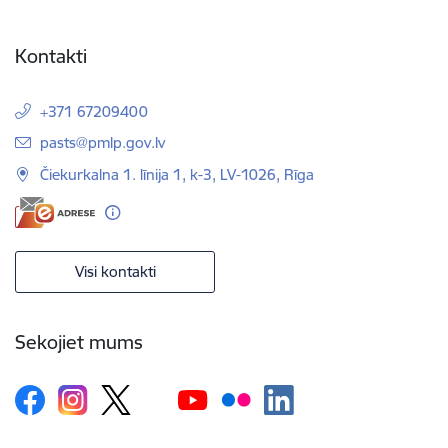
Kontakti
+371 67209400
E-pasts:
pasts@pmlp.gov.lv
Čiekurkalna 1. līnija 1, k-3, LV-1026, Rīga
Visi kontakti
Sekojiet mums