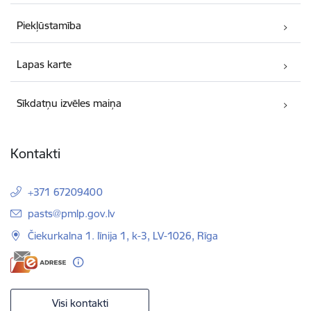
Piekļūstamība
Lapas karte
Sīkdatņu izvēles maiņa
Kontakti
+371 67209400
E-pasts:
pasts@pmlp.gov.lv
Čiekurkalna 1. līnija 1, k-3, LV-1026, Rīga
Visi kontakti