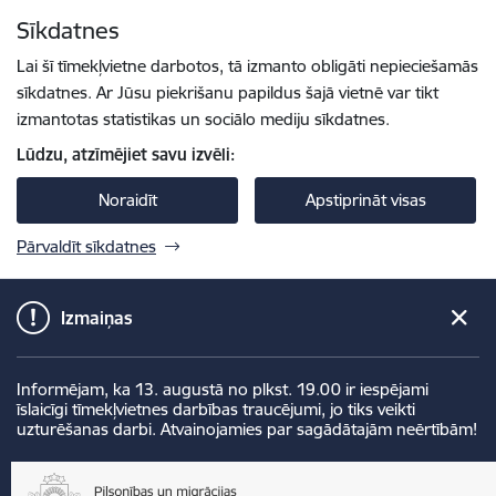
Pāriet uz lapas saturu
Sīkdatnes
Spied
lai meklētu
Enter
Lai šī tīmekļvietne darbotos, tā izmanto obligāti nepieciešamās
sīkdatnes. Ar Jūsu piekrišanu papildus šajā vietnē var tikt
izmantotas statistikas un sociālo mediju sīkdatnes.
Lūdzu, atzīmējiet savu izvēli:
Noraidīt
Apstiprināt visas
Pārvaldīt sīkdatnes
Izmaiņas
Informējam, ka 13. augustā no plkst. 19.00 ir iespējami
īslaicīgi tīmekļvietnes darbības traucējumi, jo tiks veikti
uzturēšanas darbi. Atvainojamies par sagādātajām neērtībām!