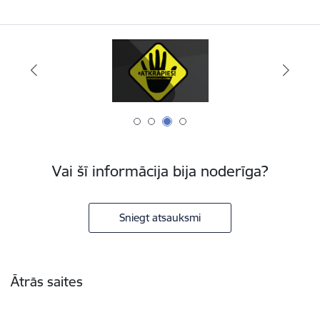
Vai šī informācija bija noderīga?
Sniegt atsauksmi
Kājene
Ātrās saites