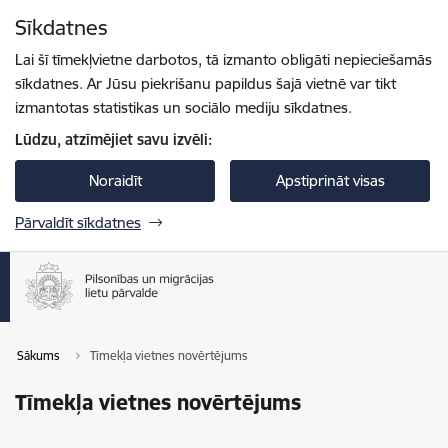
Pāriet uz lapas saturu
Sīkdatnes
Spied
lai meklētu
Enter
Lai šī tīmekļvietne darbotos, tā izmanto obligāti nepieciešamās
sīkdatnes. Ar Jūsu piekrišanu papildus šajā vietnē var tikt
izmantotas statistikas un sociālo mediju sīkdatnes.
Lūdzu, atzīmējiet savu izvēli:
Noraidīt
Apstiprināt visas
Pārvaldīt sīkdatnes
Sākums
Tīmekļa vietnes novērtējums
Tīmekļa vietnes novērtējums