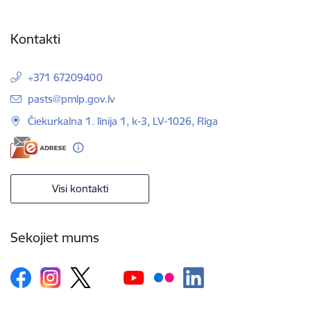
Kontakti
+371 67209400
E-pasts:
pasts@pmlp.gov.lv
Čiekurkalna 1. līnija 1, k-3, LV-1026, Rīga
Visi kontakti
Sekojiet mums