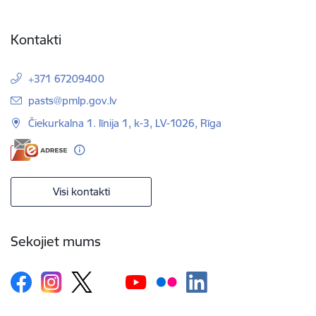
Kontakti
+371 67209400
E-pasts:
pasts@pmlp.gov.lv
Čiekurkalna 1. līnija 1, k-3, LV-1026, Rīga
Visi kontakti
Sekojiet mums