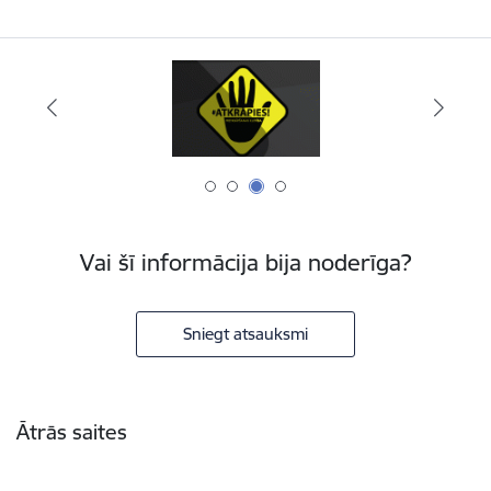
Vai šī informācija bija noderīga?
Sniegt atsauksmi
Kājene
Ātrās saites