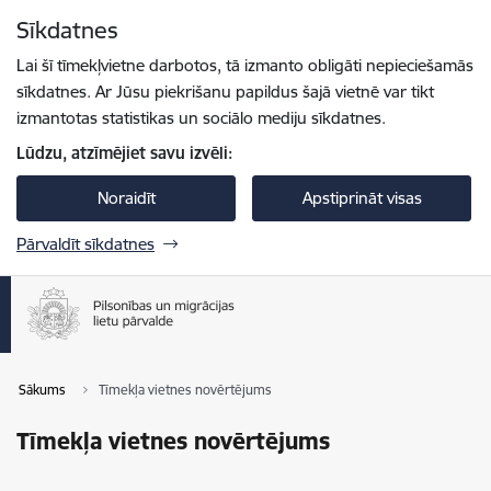
Pāriet uz lapas saturu
Sīkdatnes
Spied
lai meklētu
Enter
Lai šī tīmekļvietne darbotos, tā izmanto obligāti nepieciešamās
sīkdatnes. Ar Jūsu piekrišanu papildus šajā vietnē var tikt
izmantotas statistikas un sociālo mediju sīkdatnes.
Lūdzu, atzīmējiet savu izvēli:
Noraidīt
Apstiprināt visas
Pārvaldīt sīkdatnes
Sākums
Tīmekļa vietnes novērtējums
Tīmekļa vietnes novērtējums