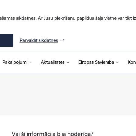
iešamās sīkdatnes. Ar Jūsu piekrišanu papildus šajā vietnē var tikt i
Pārvaldīt sīkdatnes
Pakalpojumi
Aktualitātes
Eiropas Savienība
Kon
Vai šī informācija bija noderīga?