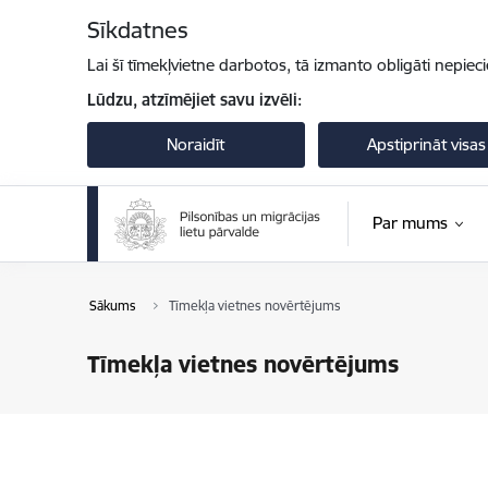
Pāriet uz lapas saturu
Sīkdatnes
Lai šī tīmekļvietne darbotos, tā izmanto obligāti nepiec
Lūdzu, atzīmējiet savu izvēli:
Noraidīt
Apstiprināt visas
Par mums
Sākums
Tīmekļa vietnes novērtējums
Tīmekļa vietnes novērtējums