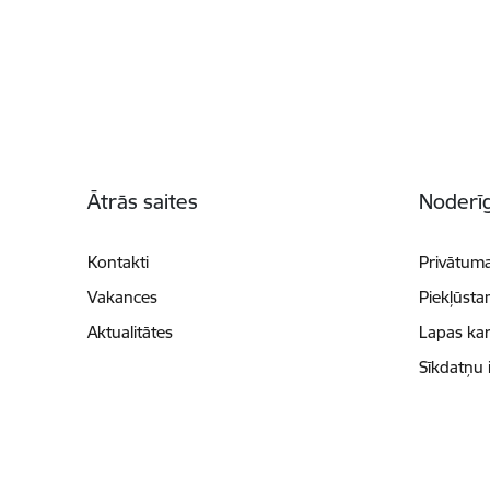
Kājene
Ātrās saites
Noderīg
Kontakti
Privātuma
Vakances
Piekļūsta
Aktualitātes
Lapas kar
Sīkdatņu 