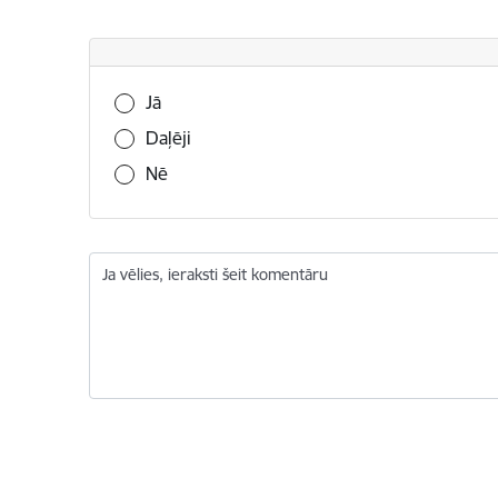
Vai šī informācija bija noderīga?
Jā
Daļēji
Nē
Ja vēlies, ieraksti šeit komentāru