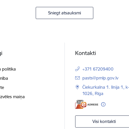
Sniegt atsauksmi
i
Kontakti
 politika
+371 67209400
E-pasts:
pasts@pmlp.gov.lv
mība
Čiekurkalna 1. līnija 1, k
te
1026, Rīga
izvēles maiņa
Visi kontakti