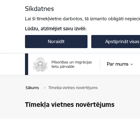
Pāriet uz lapas saturu
Sīkdatnes
Lai šī tīmekļvietne darbotos, tā izmanto obligāti nepiec
Lūdzu, atzīmējiet savu izvēli:
Noraidīt
Apstiprināt visas
Par mums
Sākums
Tīmekļa vietnes novērtējums
Tīmekļa vietnes novērtējums