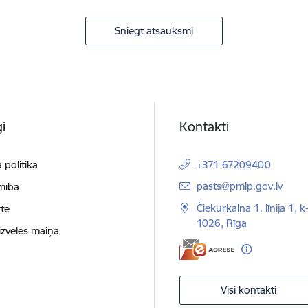
Sniegt atsauksmi
i
Kontakti
 politika
+371 67209400
E-pasts:
pasts@pmlp.gov.lv
mība
Čiekurkalna 1. līnija 1, k
te
1026, Rīga
izvēles maiņa
Visi kontakti