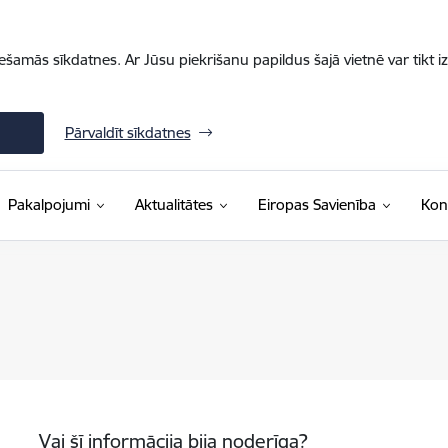
iešamās sīkdatnes. Ar Jūsu piekrišanu papildus šajā vietnē var tikt i
Pārvaldīt sīkdatnes
Pakalpojumi
Aktualitātes
Eiropas Savienība
Kon
Vai šī informācija bija noderīga?