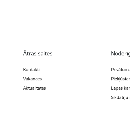
Kājene
Ātrās saites
Noderīg
Kontakti
Privātuma
Vakances
Piekļūsta
Aktualitātes
Lapas kar
Sīkdatņu 