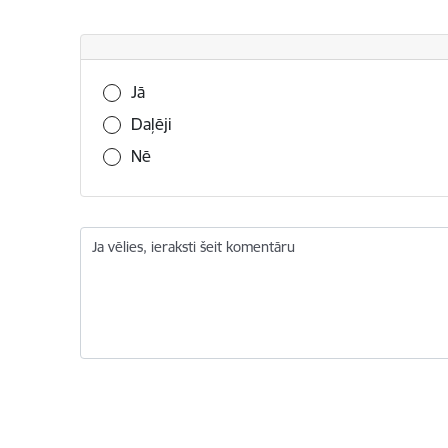
Vai šī informācija bija noderīga?
Jā
Daļēji
Nē
Ja vēlies, ieraksti šeit komentāru